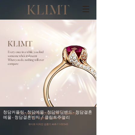
Every once in a while, you find
someone who's iridescent
When you do, nothing will ever
compare
청담커플링 - 청담예물 - 청담웨딩밴드 - 청담결혼
Copyright © 2023 KLIMT Jewelry,
예물 - 청담결혼반지 / 클림트주얼리
All rights reserved
유디트 디자인 김종기
468-11-02345