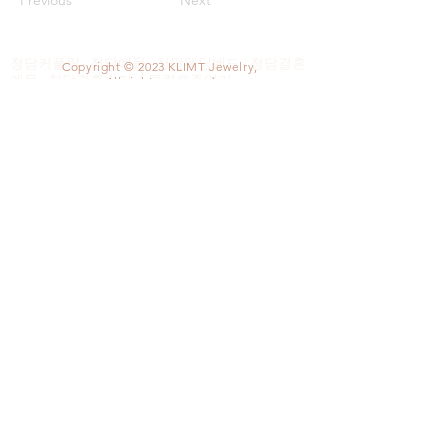
Previous
Next
청담커플링 - 청담예물 - 청담웨딩밴드 - 청담결혼
Copyright © 2023 KLIMT Jewelry,
예물 - 청담결혼반지 / 클림트주얼리
All rights reserved
유디트 디자인 김종기
468-11-02345