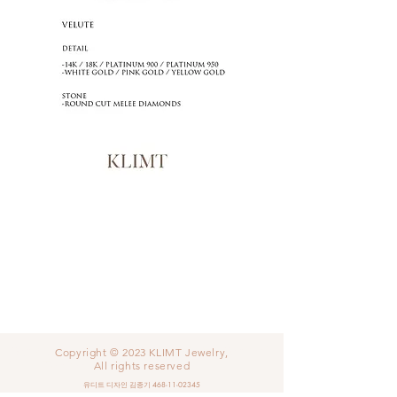
청담커플링 - 청담예물 - 청담웨딩밴드 - 청담결혼
Copyright © 2023 KLIMT Jewelry,
예물 - 청담결혼반지 / 클림트주얼리
All rights reserved
유디트 디자인 김종기
468-11-02345